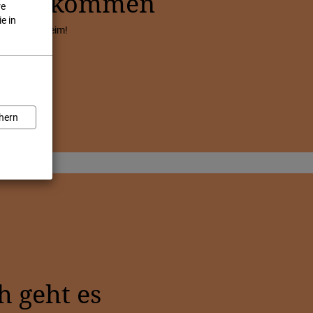
h Willkommen
re
e in
 in Gonsenheim!
hern
 geht es