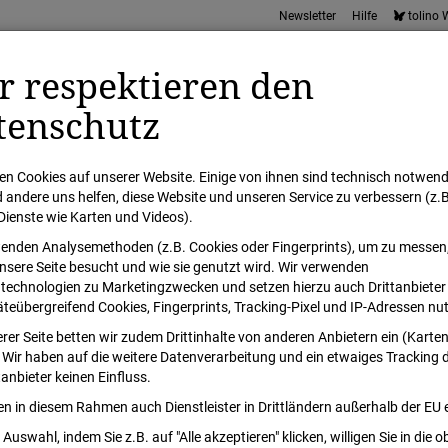
Newsletter
Hilfe
tolino
r respektieren den
tenschutz
en Cookies auf unserer Website. Einige von ihnen sind technisch notwend
andere uns helfen, diese Website und unseren Service zu verbessern (z.B
Dienste wie Karten und Videos).
r
Internationale Bücher
Hörbücher
Spielwaren
Alle Kategor
enden Analysemethoden (z.B. Cookies oder Fingerprints), um zu messen
nsere Seite besucht und wie sie genutzt wird. Wir verwenden
technologien zu Marketingzwecken und setzen hierzu auch Drittanbieter e
äteübergreifend Cookies, Fingerprints, Tracking-Pixel und IP-Adressen nu
rer Seite betten wir zudem Drittinhalte von anderen Anbietern ein (Karte
 Wir haben auf die weitere Datenverarbeitung und ein etwaiges Tracking 
tanbieter keinen Einfluss.
en in diesem Rahmen auch Dienstleister in Drittländern außerhalb der EU e
 Auswahl, indem Sie z.B. auf "Alle akzeptieren" klicken, willigen Sie in die 