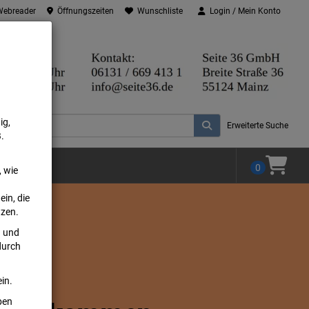
 Webreader
Öffnungszeiten
Wunschliste
Login / Mein Konto
ig,
Erweiterte Suche
.
ien
0
, wie
in, die
tzen.
n und
durch
in.
oben