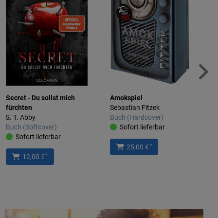
Secret - Du sollst mich
Amokspiel
fürchten
Sebastian Fitzek
S. T. Abby
Buch (Hardcover)
Buch (Softcover)
Sofort lieferbar
Sofort lieferbar
*
25,00 €
*
12,00 €