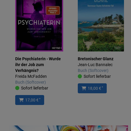
Die Psychiaterin - Wurde
Bretonischer Glanz
ihr der Job zum
Jean-Luc Bannalec
Verhängnis?
Buch (Softcover)
Freida McFadden
Sofort lieferbar
Buch (Softcover)
Sofort lieferbar
*
18,00 €
*
17,00 €