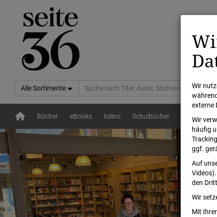
Wi
Da
Wir nutz
Alle Sortimente
während 
externe 
Bücher
eBooks
tolino
Schulbücher
Lesesomme
Wir verw
häufig u
Tracking
ggf. ger
Auf unse
Videos).
den Drit
Wir setz
Mit Ihrer